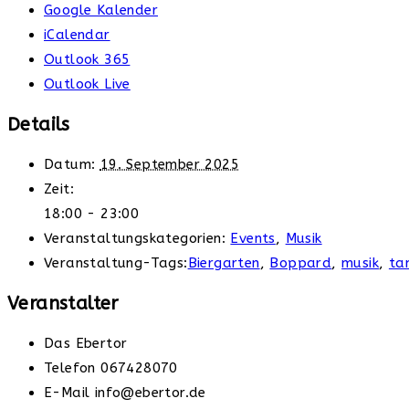
Google Kalender
iCalendar
Outlook 365
Outlook Live
Details
Datum:
19. September 2025
Zeit:
18:00 - 23:00
Veranstaltungskategorien:
Events
,
Musik
Veranstaltung-Tags:
Biergarten
,
Boppard
,
musik
,
ta
Veranstalter
Das Ebertor
Telefon
067428070
E-Mail
info@ebertor.de