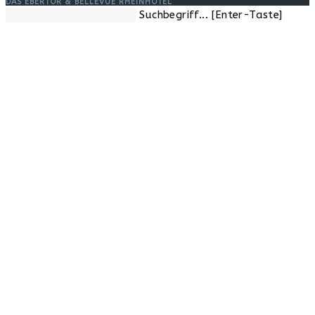
DAS EBERTOR & BELLEVUE RHEINHOTEL
Diese
Suchbegriff... [Enter-Taste]
Website
durchsuchen