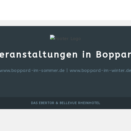
eranstaltungen in Boppa
www.boppard-im-sommer.de
|
www.boppard-im-winter.d
DAS EBERTOR & BELLEVUE RHEINHOTEL