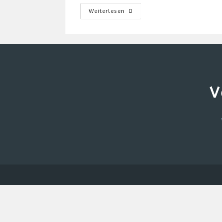
Blaulichttag
Weiterlesen
2023
In
Boppard
V