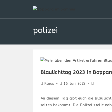
Zum
Inhalt
springen
polizei
Blaulichttag 2023 in Boppar
Beitrags-
Beitrag
Beitrags-
Klaus
15. Juni 2023
Autor:
veröffentlicht:
Kategorie:
An diesem Tag gibt euch die Blaulicht
selten bekommt. Die Polizei stellt n