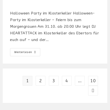
Autor:
veröffentlicht:
Kategorie:
Halloween Party im Klosterkeller Halloween-
Party im Klosterkeller – Feiern bis zum
Morgengrauen Am 31.10. ab 20:00 Uhr legt DJ
HEARTATTACK im Klosterkeller des Ebertors für
euch auf – und der…
Halloween
Weiterlesen
Party
1
2
3
4
…
10
Gehe zur 