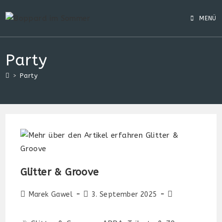
Zum
Inhalt
MENÜ
springen
Party
>
Party
Glitter & Groove
Beitrags-
Beitrag
Beitrags-
Marek Gawel
3. September 2025
Autor:
veröffentlicht:
Kategorie: