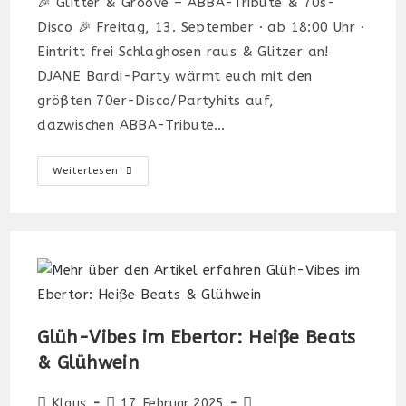
🎉 Glitter & Groove – ABBA-Tribute & 70s-
Disco 🎉 Freitag, 13. September · ab 18:00 Uhr ·
Eintritt frei Schlaghosen raus & Glitzer an!
DJANE Bardi-Party wärmt euch mit den
größten 70er-Disco/Partyhits auf,
dazwischen ABBA-Tribute…
Glitter
Weiterlesen
&
Groove
Glüh-Vibes im Ebertor: Heiße Beats
& Glühwein
Beitrags-
Beitrag
Beitrags-
Klaus
17. Februar 2025