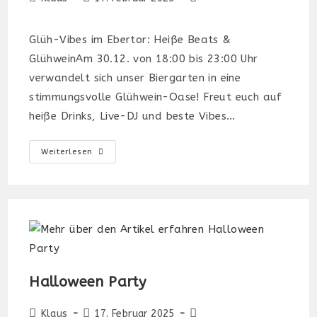
Autor:
veröffentlicht:
Kategorie:
Glüh-Vibes im Ebertor: Heiße Beats &
GlühweinAm 30.12. von 18:00 bis 23:00 Uhr
verwandelt sich unser Biergarten in eine
stimmungsvolle Glühwein-Oase! Freut euch auf
heiße Drinks, Live-DJ und beste Vibes…
Glüh-
Weiterlesen
Vibes
Im
Ebertor:
Heiße
Beats
&
Glühwein
Halloween Party
Beitrags-
Beitrag
Beitrags-
Klaus
17. Februar 2025