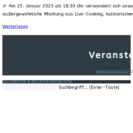
Kategorie:
🎉 Am 25. Januar 2025 ab 18:30 Uhr verwandelt sich unsere
außergewöhnliche Mischung aus Live-Cooking, kulinarisch
Küchenparty
Weiterlesen
2025
–
Wo
Veranst
Geschmack
auf
www.boppard-i
Stimmung
trifft
DAS EBERTOR & BELLEVUE RHEINHOTEL
Diese
Suchbegriff... [Enter-Taste]
Website
durchsuchen