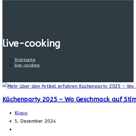
live-cooking
Startseite
>
live-cooking
Küchenparty 2025 – Wo Geschmack auf Stim
Beitrags-
Klaus
Autor:
Beitrag
5. Dezember 2024
veröffentlicht:
Beitrags-