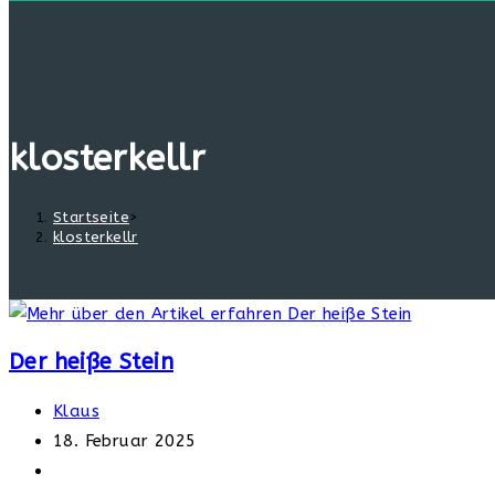
klosterkellr
Startseite
>
klosterkellr
Der heiße Stein
Beitrags-
Klaus
Autor:
Beitrag
18. Februar 2025
veröffentlicht:
Beitrags-