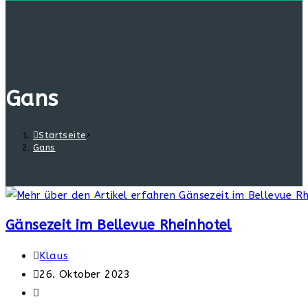
Gans
Startseite
>
Gans
Gänsezeit im Bellevue Rheinhotel
Beitrags-
Klaus
Autor:
Beitrag
26. Oktober 2023
veröffentlicht:
Beitrags-