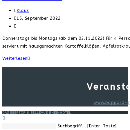
Beitrags-
Klaus
Autor:
Beitrag
15. September 2022
veröffentlicht:
Beitrags-
Kategorie:
Donnerstags bis Montags (ab dem 03.11.2022) Für 4 Person
serviert mit hausgemachten Kartoffelklößen, Apfelrotkr
Gänsezeit
Weiterlesen
im
Ebertor
Veranst
www.boppard-i
DAS EBERTOR & BELLEVUE RHEINHOTEL
Diese
Suchbegriff... [Enter-Taste]