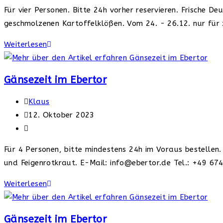
Kategorie:
Für vier Personen. Bitte 24h vorher reservieren. Frische D
geschmolzenen Kartoffelklößen. Vom 24. - 26.12. nur fü
Gänsezeit
Weiterlesen
im
Bellevue
Gänsezeit im Ebertor
Rheinhotel
Beitrags-
Klaus
Autor:
Beitrag
12. Oktober 2023
veröffentlicht:
Beitrags-
Kategorie:
Für 4 Personen, bitte mindestens 24h im Voraus bestellen
und Feigenrotkraut. E-Mail: info@ebertor.de Tel.: +49 6
Gänsezeit
Weiterlesen
im
Ebertor
Gänsezeit im Ebertor