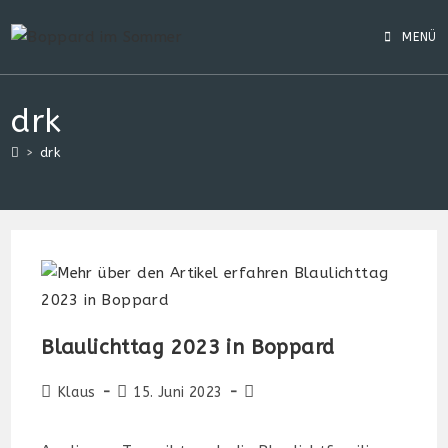
Zum
Inhalt
MENÜ
springen
drk
>
drk
Blaulichttag 2023 in Boppard
Beitrags-
Beitrag
Beitrags-
Klaus
15. Juni 2023
Autor:
veröffentlicht:
Kategorie: