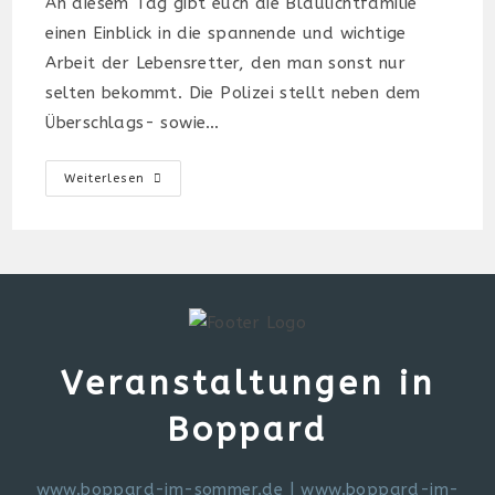
An diesem Tag gibt euch die Blaulichtfamilie
einen Einblick in die spannende und wichtige
Arbeit der Lebensretter, den man sonst nur
selten bekommt. Die Polizei stellt neben dem
Überschlags- sowie…
Blaulichttag
Weiterlesen
2023
In
Boppard
Veranstaltungen in
Boppard
www.boppard-im-sommer.de
|
www.boppard-im-