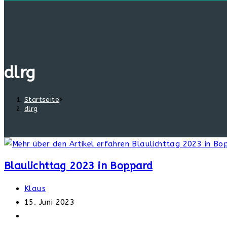
dlrg
Startseite
>
dlrg
Blaulichttag 2023 in Boppard
Beitrags-
Klaus
Autor:
Beitrag
15. Juni 2023
veröffentlicht:
Beitrags-