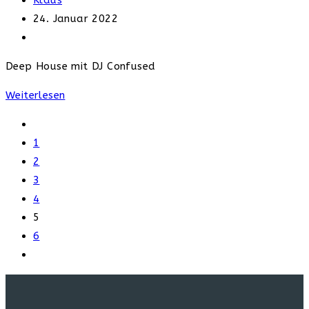
Klaus
Autor:
Beitrag
24. Januar 2022
veröffentlicht:
Beitrags-
Kategorie:
Deep House mit DJ Confused
Deep
Weiterlesen
House
Gehe
zur
1
vorherigen
2
Seite
3
4
5
6
Gehe
zur
nächsten