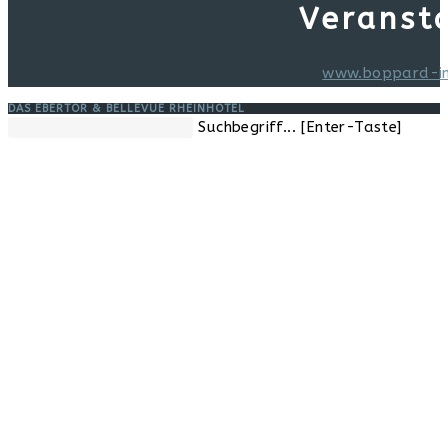
Seite
Veranst
www.boppard-i
DAS EBERTOR & BELLEVUE RHEINHOTEL
Diese
Suchbegriff... [Enter-Taste]
Website
durchsuchen