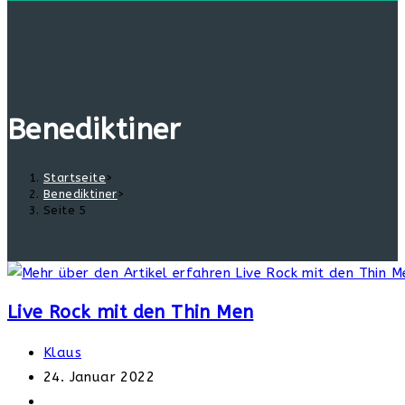
Benediktiner
Startseite
>
Benediktiner
>
Seite 5
Live Rock mit den Thin Men
Beitrags-
Klaus
Autor:
Beitrag
24. Januar 2022
veröffentlicht:
Beitrags-