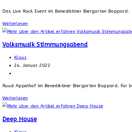
Kategorie:
Das Live Rock Event im Benediktiner Biergarten Boppard.
Live
Weiterlesen
Rock
mit
Volksmusik Stimmungsabend
den
Thin
Beitrags-
Klaus
Men
Autor:
Beitrag
24. Januar 2022
veröffentlicht:
Beitrags-
Kategorie:
Ruud Appelhof im Benediktiner Biergarten Boppard. Für b
Volksmusik
Weiterlesen
Stimmungsabend
Deep House
Beitrags-