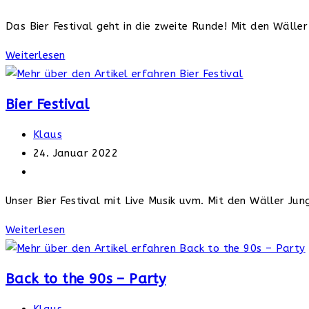
Kategorie:
Das Bier Festival geht in die zweite Runde! Mit den Wäll
Bier
Weiterlesen
Festival
Bier Festival
Beitrags-
Klaus
Autor:
Beitrag
24. Januar 2022
veröffentlicht:
Beitrags-
Kategorie:
Unser Bier Festival mit Live Musik uvm. Mit den Wäller J
Bier
Weiterlesen
Festival
Back to the 90s – Party
Beitrags-