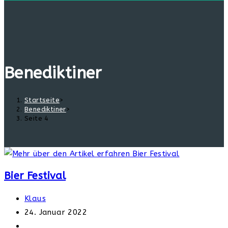
Benediktiner
Startseite
>
Benediktiner
>
Seite 4
Bier Festival
Beitrags-
Klaus
Autor:
Beitrag
24. Januar 2022
veröffentlicht:
Beitrags-