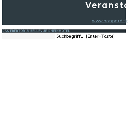
Seite
Veranst
www.boppard-i
DAS EBERTOR & BELLEVUE RHEINHOTEL
Diese
Suchbegriff... [Enter-Taste]
Website
durchsuchen