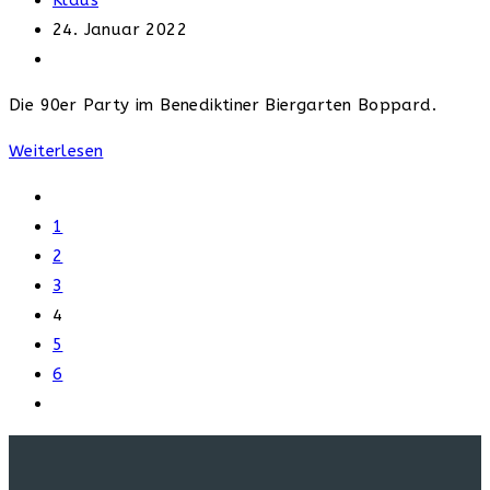
Klaus
Autor:
Beitrag
24. Januar 2022
veröffentlicht:
Beitrags-
Kategorie:
Die 90er Party im Benediktiner Biergarten Boppard.
Back
Weiterlesen
to
Gehe
the
zur
1
90s
vorherigen
2
–
Seite
3
Party
4
5
6
Gehe
zur
nächsten