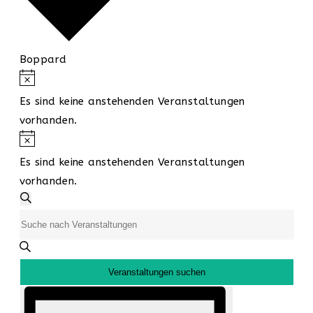
Boppard
Veranstaltungen
Hinweis
für
Es sind keine anstehenden Veranstaltungen
9.
vorhanden.
August
Hinweis
2026
Es sind keine anstehenden Veranstaltungen
vorhanden.
Veranstaltungen
Suche
Suche
Bitte
und
Schlüsselwort
eingeben.
Ansichten,
Veranstaltungen suchen
Suche
Navigation
Veranstaltung
nach
Ansichten-
Veranstaltungen