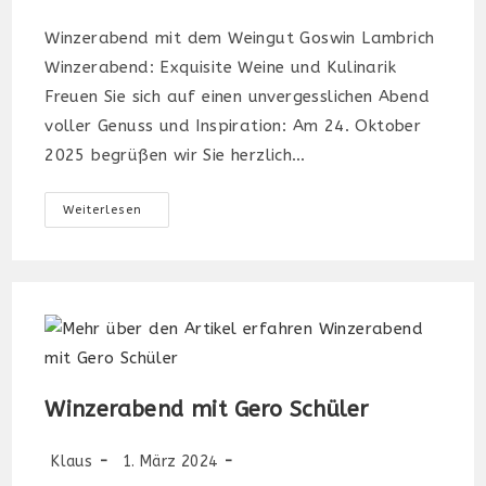
Winzerabend mit dem Weingut Goswin Lambrich
Winzerabend: Exquisite Weine und Kulinarik
Freuen Sie sich auf einen unvergesslichen Abend
voller Genuss und Inspiration: Am 24. Oktober
2025 begrüßen wir Sie herzlich…
Winzerabend:
Weiterlesen
Exquisite
Weine
Und
Kulinarik
Winzerabend mit Gero Schüler
Beitrags-
Beitrag
Beitrags-
Klaus
1. März 2024
Autor:
veröffentlicht:
Kategorie: