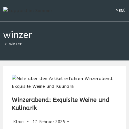
Zum
Inhalt
MENÜ
springen
winzer
>
winzer
Winzerabend: Exquisite Weine und
Kulinarik
Beitrags-
Beitrag
Beitrags-
Klaus
17. Februar 2025
Autor:
veröffentlicht:
Kategorie: