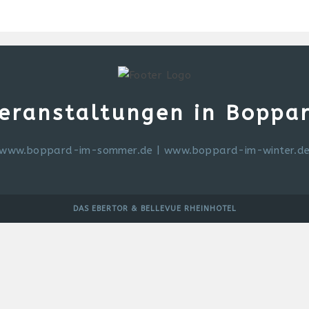
eranstaltungen in Boppa
www.boppard-im-sommer.de
|
www.boppard-im-winter.d
DAS EBERTOR & BELLEVUE RHEINHOTEL