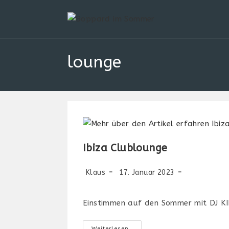
Zum
Inhalt
springen
lounge
Ibiza Clublounge
Beitrags-
Beitrag
Beitrags-
Klaus
17. Januar 2023
Autor:
veröffentlicht:
Kategorie:
Einstimmen auf den Sommer mit DJ K
Ibiza
Weiterlesen