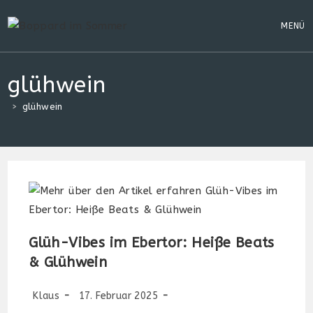
Zum
Inhalt
MENÜ
springen
glühwein
>
glühwein
Glüh-Vibes im Ebertor: Heiße Beats
& Glühwein
Beitrags-
Beitrag
Beitrags-
Klaus
17. Februar 2025
Autor:
veröffentlicht:
Kategorie: