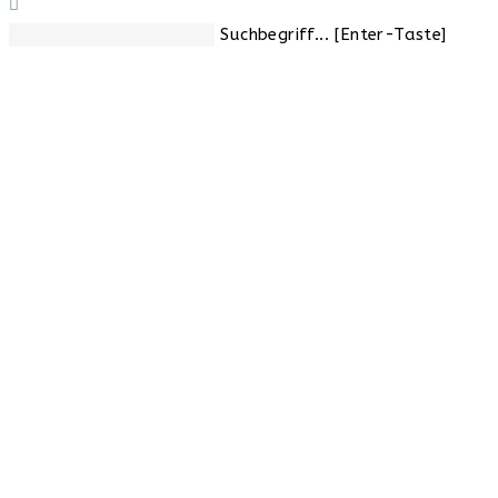
Diese
Suchbegriff... [Enter-Taste]
Website
durchsuchen