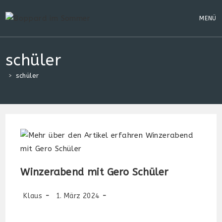
Zum
Inhalt
MENÜ
springen
schüler
>
schüler
Winzerabend mit Gero Schüler
Beitrags-
Beitrag
Beitrags-
Klaus
1. März 2024
Autor:
veröffentlicht:
Kategorie: